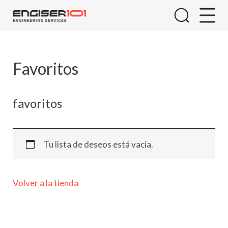
Array ( [product_estado] => product_estado )
Skip
to
Favoritos
content
favoritos
Tu lista de deseos está vacía.
Volver a la tienda