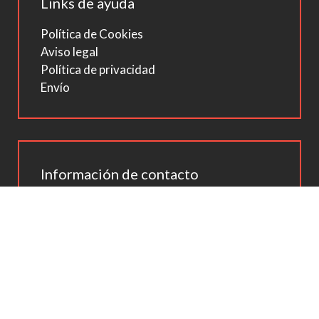
Links de ayuda
Política de Cookies
Aviso legal
Política de privacidad
Envío
Información de contacto
ENGISER 101, SLU
Carrer del Cami Fondo de Can Guitet. Nave
3
08160 Montmelo (Barcelona)
infor@engiser101.com