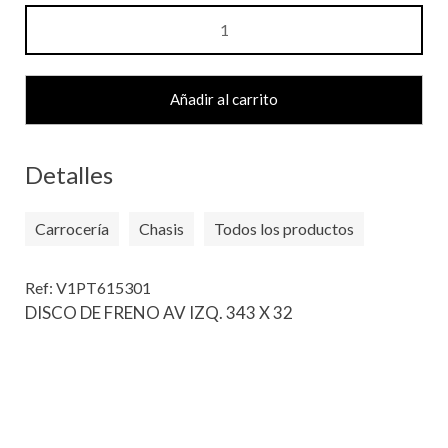
DISCO
DE
FRENO
AV
Añadir al carrito
IZQ.
343
X
Detalles
32
cantidad
Carrocería
Chasis
Todos los productos
Ref: V1PT615301
DISCO DE FRENO AV IZQ. 343 X 32