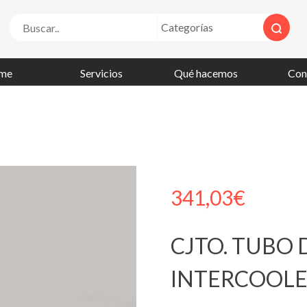
me
Servicios
Qué hacemos
Con
341,03
€
CJTO. TUBO 
INTERCOOL