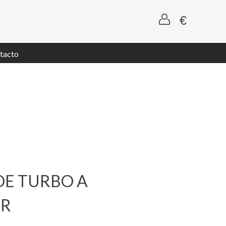
tacto
DE TURBO A
ER