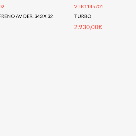
02
VTK1145701
FRENO AV DER. 343 X 32
TURBO
2.930,00
€