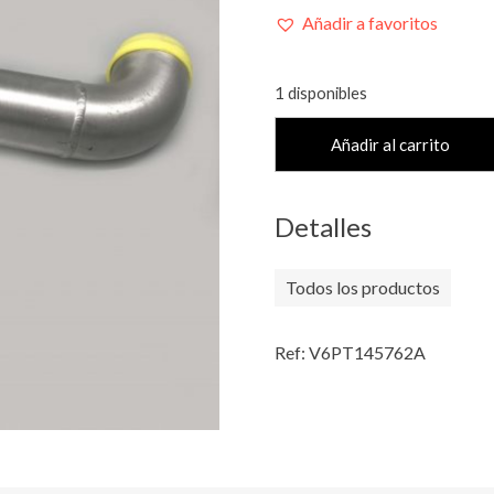
Añadir a favoritos
1 disponibles
CJTO.
Añadir al carrito
TUBO
DE
TURBO
Detalles
A
INTERCOOLER
Todos los productos
cantidad
Ref: V6PT145762A