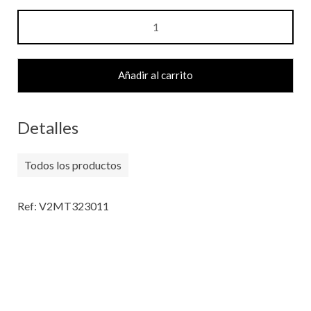
COJINETE
/ROLLER
BEARING
cantidad
Añadir al carrito
Detalles
Todos los productos
Ref: V2MT323011