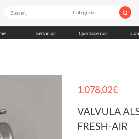
me
Servicios
Qué hacemos
Con
1.078,02
€
VALVULA ALS
FRESH-AIR