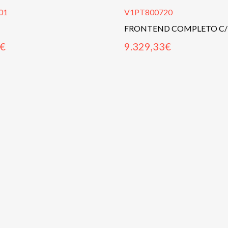
01
V1PT800720
€
9.329,33
€