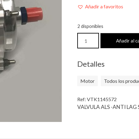
Añadir a favoritos
2 disponibles
VALVULA
Añadir al c
ALS
-
ANTI
Detalles
LAG
SYSTEM-
Motor
Todos los produ
-
FRESH-
AIR
Ref: VTK1145572
cantidad
VALVULA ALS -ANTI LAG 