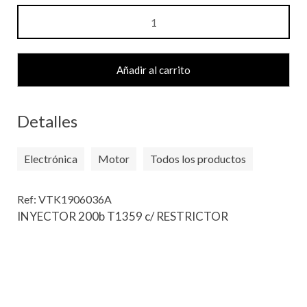
INYECTOR
200b
T1359
c/
Añadir al carrito
RESTRICTOR
cantidad
Detalles
Electrónica
Motor
Todos los productos
Ref: VTK1906036A
INYECTOR 200b T1359 c/ RESTRICTOR